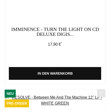
IMMINENCE - TURN THE LIGHT ON CD
DELUXE DIGIS...
*
Regulärer Preis:
17,90 €
IN DEN WARENKORB
NEU
PRE-ORDER