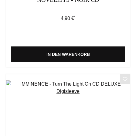
*
Regulärer Preis:
4,90 €
IN DEN WARENKORB