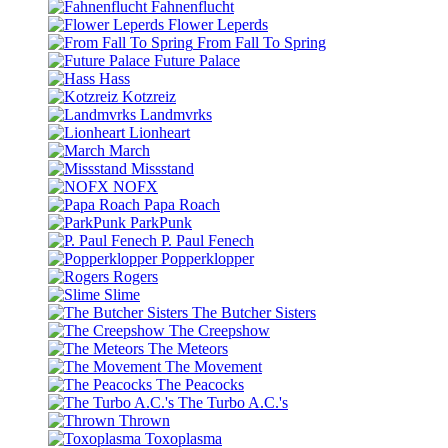
Fahnenflucht
Flower Leperds
From Fall To Spring
Future Palace
Hass
Kotzreiz
Landmvrks
Lionheart
March
Missstand
NOFX
Papa Roach
ParkPunk
P. Paul Fenech
Popperklopper
Rogers
Slime
The Butcher Sisters
The Creepshow
The Meteors
The Movement
The Peacocks
The Turbo A.C.'s
Thrown
Toxoplasma