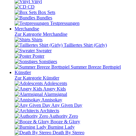
Vinyl
CD
Box Sets
Bundles
Testpressungen
Merchandise
Zur Kategorie Merchandise
Shirts
Tailliertes Shirt (Girly)
Sweater
Poster
Sonstiges
Summer Breeze Brettspiel
Künstler
Zur Kategorie Künstler
Adolescents
Angry Kids
Alarmsignal
Annisokay
Any Given Day
Architects
Authority Zero
Booze & Glory
Burning Lady
Death By Stereo