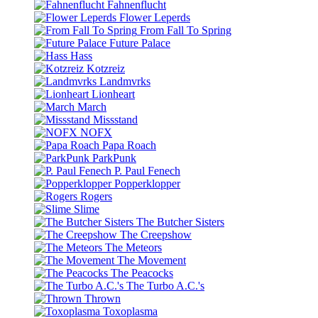
Fahnenflucht
Flower Leperds
From Fall To Spring
Future Palace
Hass
Kotzreiz
Landmvrks
Lionheart
March
Missstand
NOFX
Papa Roach
ParkPunk
P. Paul Fenech
Popperklopper
Rogers
Slime
The Butcher Sisters
The Creepshow
The Meteors
The Movement
The Peacocks
The Turbo A.C.'s
Thrown
Toxoplasma