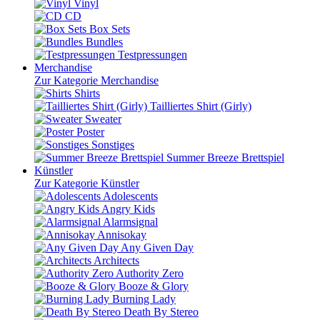
Vinyl
CD
Box Sets
Bundles
Testpressungen
Merchandise
Zur Kategorie Merchandise
Shirts
Tailliertes Shirt (Girly)
Sweater
Poster
Sonstiges
Summer Breeze Brettspiel
Künstler
Zur Kategorie Künstler
Adolescents
Angry Kids
Alarmsignal
Annisokay
Any Given Day
Architects
Authority Zero
Booze & Glory
Burning Lady
Death By Stereo