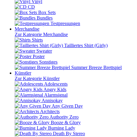
Vinyl
CD
Box Sets
Bundles
Testpressungen
Merchandise
Zur Kategorie Merchandise
Shirts
Tailliertes Shirt (Girly)
Sweater
Poster
Sonstiges
Summer Breeze Brettspiel
Künstler
Zur Kategorie Künstler
Adolescents
Angry Kids
Alarmsignal
Annisokay
Any Given Day
Architects
Authority Zero
Booze & Glory
Burning Lady
Death By Stereo