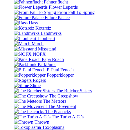
Fahnenflucht
Flower Leperds
From Fall To Spring
Future Palace
Hass
Kotzreiz
Landmvrks
Lionheart
March
Missstand
NOFX
Papa Roach
ParkPunk
P. Paul Fenech
Popperklopper
Rogers
Slime
The Butcher Sisters
The Creepshow
The Meteors
The Movement
The Peacocks
The Turbo A.C.'s
Thrown
Toxoplasma