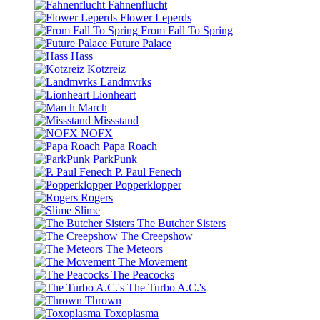
Fahnenflucht
Flower Leperds
From Fall To Spring
Future Palace
Hass
Kotzreiz
Landmvrks
Lionheart
March
Missstand
NOFX
Papa Roach
ParkPunk
P. Paul Fenech
Popperklopper
Rogers
Slime
The Butcher Sisters
The Creepshow
The Meteors
The Movement
The Peacocks
The Turbo A.C.'s
Thrown
Toxoplasma