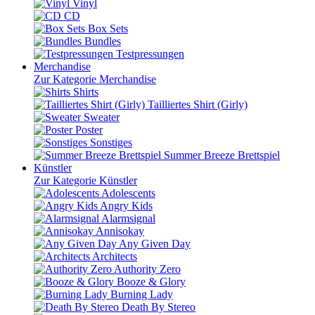
Vinyl
CD
Box Sets
Bundles
Testpressungen
Merchandise
Zur Kategorie Merchandise
Shirts
Tailliertes Shirt (Girly)
Sweater
Poster
Sonstiges
Summer Breeze Brettspiel
Künstler
Zur Kategorie Künstler
Adolescents
Angry Kids
Alarmsignal
Annisokay
Any Given Day
Architects
Authority Zero
Booze & Glory
Burning Lady
Death By Stereo