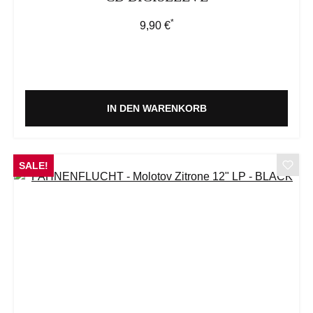
*
Regulärer Preis:
9,90 €
IN DEN WARENKORB
SALE!