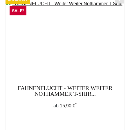
SALE!
FAHNENFLUCHT - WEITER WEITER
NOTHAMMER T-SHIR...
*
Regulärer Preis:
ab
15,90 €