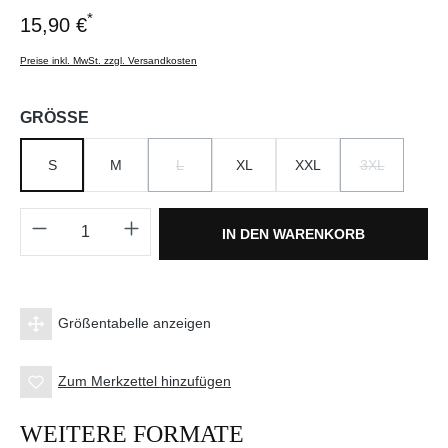
*
15,90 €
Preise inkl. MwSt. zzgl. Versandkosten
auswählen
GRÖSSE
S
M
L
XL
XXL
3XL
(DIESE OPTION IST ZURZEIT NICHT VERFÜGBA
(DIESE OPTI
Produkt Anzahl: Gib den gewünschten Wert e
IN DEN WARENKORB
Größentabelle anzeigen
Zum Merkzettel hinzufügen
WEITERE FORMATE