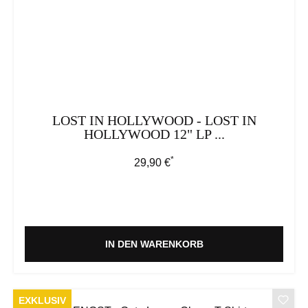
LOST IN HOLLYWOOD - LOST IN
HOLLYWOOD 12" LP ...
*
Regulärer Preis:
29,90 €
IN DEN WARENKORB
EXKLUSIV