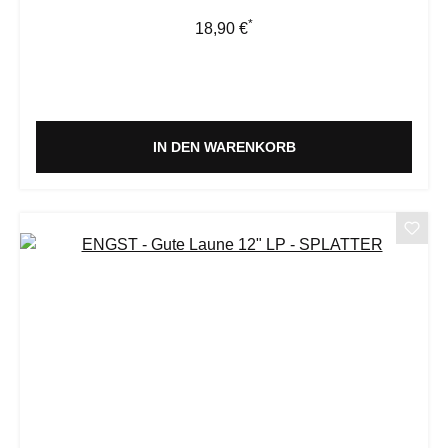
*
Regulärer Preis:
18,90 €
IN DEN WARENKORB