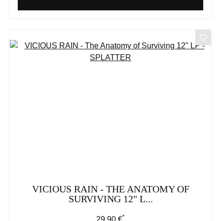
VICIOUS RAIN - THE ANATOMY OF
SURVIVING 12" L...
*
Regulärer Preis:
29,90 €