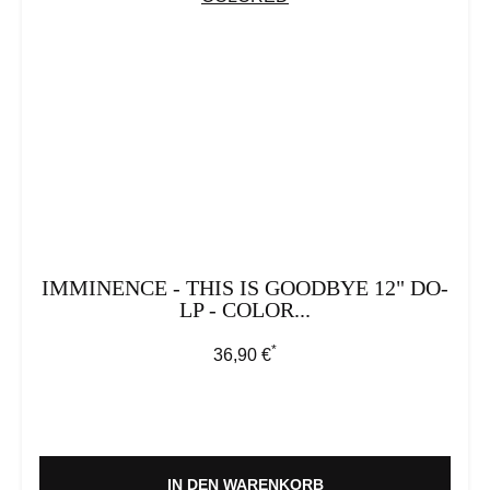
IMMINENCE - THIS IS GOODBYE 12" DO-
LP - COLOR...
*
Regulärer Preis:
36,90 €
IN DEN WARENKORB