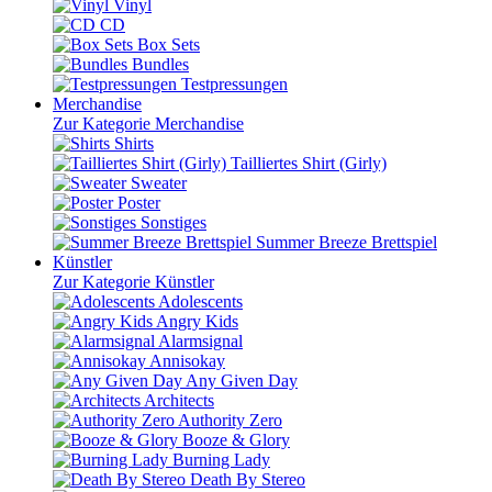
Vinyl
CD
Box Sets
Bundles
Testpressungen
Merchandise
Zur Kategorie Merchandise
Shirts
Tailliertes Shirt (Girly)
Sweater
Poster
Sonstiges
Summer Breeze Brettspiel
Künstler
Zur Kategorie Künstler
Adolescents
Angry Kids
Alarmsignal
Annisokay
Any Given Day
Architects
Authority Zero
Booze & Glory
Burning Lady
Death By Stereo