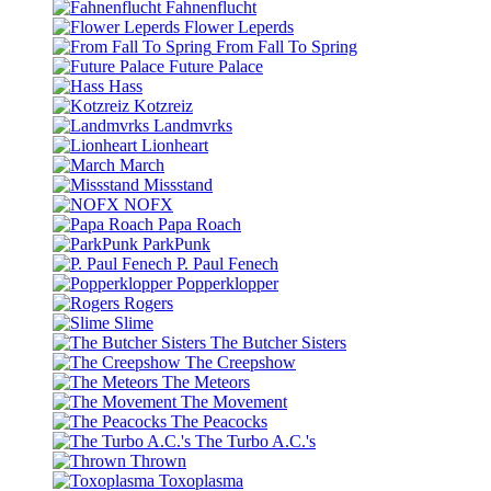
Fahnenflucht
Flower Leperds
From Fall To Spring
Future Palace
Hass
Kotzreiz
Landmvrks
Lionheart
March
Missstand
NOFX
Papa Roach
ParkPunk
P. Paul Fenech
Popperklopper
Rogers
Slime
The Butcher Sisters
The Creepshow
The Meteors
The Movement
The Peacocks
The Turbo A.C.'s
Thrown
Toxoplasma