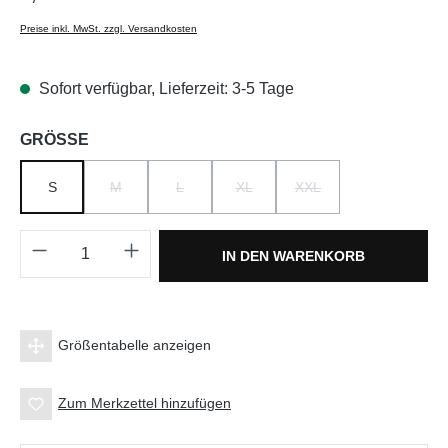
Preise inkl. MwSt. zzgl. Versandkosten
Sofort verfügbar, Lieferzeit: 3-5 Tage
auswählen
GRÖSSE
S
M
L
XL
XXL
(DIESE OPTION IST ZURZEIT NICHT VERFÜGBAR.)
(DIESE OPTION IST ZURZEIT NICHT VERFÜGBA
(DIESE OPTION IST ZURZEIT NICH
(DIESE OPTION IST ZUR
Produkt Anzahl: Gib den gewünschten Wert e
IN DEN WARENKORB
Größentabelle anzeigen
Zum Merkzettel hinzufügen