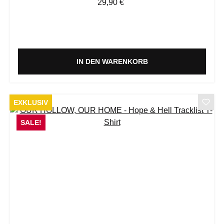
Regulärer Preis:
29,90 €
IN DEN WARENKORB
EXKLUSIV
SALE!