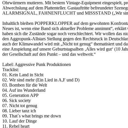
Ohrwürmern mutieren. Mit bestem Vintage-Equipment eingespielt, pre
Abwechslung auf dem Plattenteller. Gastauftritte befreundeter Szen
ALARMSIGNAL, FAHNENFLUCHT und MISSSTAND („Wir sind mehr“) s
Inhaltlich bleiben POPPERKLOPPER auf dem gewohnten Konfrontationsk
Neues ist, wenn eine Band sich aktueller Probleme annimmt“, erklärt
haben sich die Zustände sogar noch verschlechtert. Wir wollen das ni
den Aggropunk-Allstars Stellung gegen den Rechtsruck in Deutschland
auch der Klimawandel wird mit „Nicht tot genug“ thematisiert und da
eine Anspielung auf unsere Geburtstagsalben ‚Alles wird gut‘ (10 Jahr
der Gesellschaft auf den Punkt – und das weltweit.“
Label: Aggressive Punk Produktionen
Tracklist:
01. Kein Land in Sicht
02. Wir sind mehr (Ein Lied in A,F und D)
03. Bomben für die Welt
04. Auf ins Wunderland
05. Generation APP
06. Sick society
07. Nicht tot genug
08. Lieber tanz ich
09. That´s what brings me down
10. Lauf der Dinge
11. Rebel heart