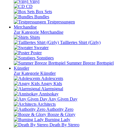
Vinyl
CD
Box Sets
Bundles
Testpressungen
Merchandise
Zur Kategorie Merchandise
Shirts
Tailliertes Shirt (Girly)
Sweater
Poster
Sonstiges
Summer Breeze Brettspiel
Künstler
Zur Kategorie Künstler
Adolescents
Angry Kids
Alarmsignal
Annisokay
Any Given Day
Architects
Authority Zero
Booze & Glory
Burning Lady
Death By Stereo