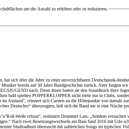
chaltflächen um die Anzahl zu erhöhen oder zu reduzieren.
ann, hat sich über die Jahre zu einer unverzichtbaren Deutschpunk-In
siker bereits auf 30 Jahre Bandgeschichte zurück. Aber fangen wir v
GEND nach. Denn ihnen hatten sie den Soundtrack ihrer Jugend zu
d schon bald spielten POPPERKLOPPER nicht mehr nur in Clubs, sondern
ar im Ausland“, erinnert sich Carsten an die Höhepunkte von damals z
r Deutscher“ überzeugten, ließ sich die Band nie in eine Nische pre
’Roll-Welle erfasst“, resümiert Drummer Lars. „Seitdem versuchen wi
n.“ Nach zwei Besetzungswechseln am Bass fand 2016 mit Udo schlie
 neunte Studioalbum überrascht mit zahlreichen Songs im typischen Vo