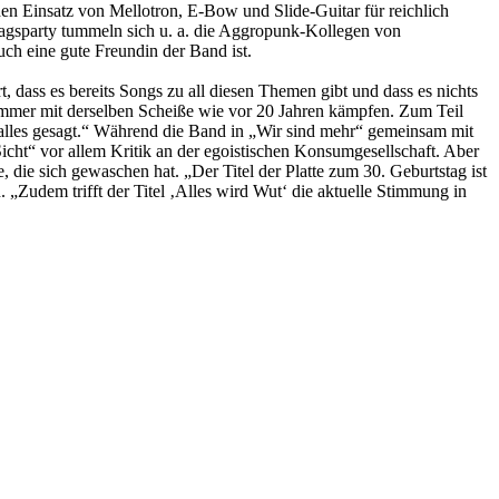
n Einsatz von Mellotron, E-Bow und Slide-Guitar für reichlich
tagsparty tummeln sich u. a. die Aggropunk-Kollegen von
ine gute Freundin der Band ist.
dass es bereits Songs zu all diesen Themen gibt und dass es nichts
h immer mit derselben Scheiße wie vor 20 Jahren kämpfen. Zum Teil
t alles gesagt.“ Während die Band in „Wir sind mehr“ gemeinsam mit
cht“ vor allem Kritik an der egoistischen Konsumgesellschaft. Aber
ie sich gewaschen hat. „Der Titel der Platte zum 30. Geburtstag ist
 „Zudem trifft der Titel ‚Alles wird Wut‘ die aktuelle Stimmung in