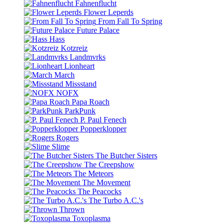
Fahnenflucht
Flower Leperds
From Fall To Spring
Future Palace
Hass
Kotzreiz
Landmvrks
Lionheart
March
Missstand
NOFX
Papa Roach
ParkPunk
P. Paul Fenech
Popperklopper
Rogers
Slime
The Butcher Sisters
The Creepshow
The Meteors
The Movement
The Peacocks
The Turbo A.C.'s
Thrown
Toxoplasma