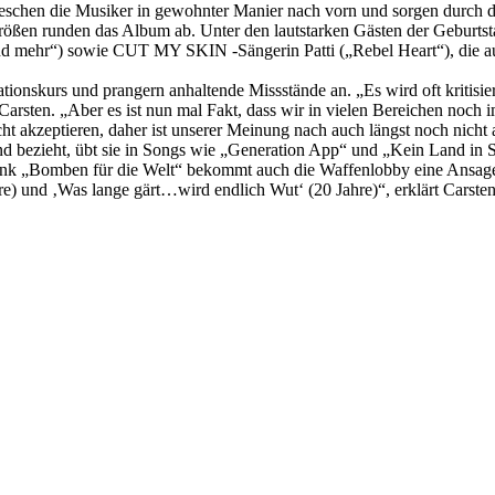
schen die Musiker in gewohnter Manier nach vorn und sorgen durch de
egrößen runden das Album ab. Unter den lautstarken Gästen der Geburts
owie CUT MY SKIN -Sängerin Patti („Rebel Heart“), die auch e
urs und prangern anhaltende Missstände an. „Es wird oft kritisiert, 
 Carsten. „Aber es ist nun mal Fakt, dass wir in vielen Bereichen noc
cht akzeptieren, daher ist unserer Meinung nach auch längst noch nich
 bezieht, übt sie in Songs wie „Generation App“ und „Kein Land in Si
nk „Bomben für die Welt“ bekommt auch die Waffenlobby eine Ansage, d
e) und ‚Was lange gärt…wird endlich Wut‘ (20 Jahre)“, erklärt Carsten.