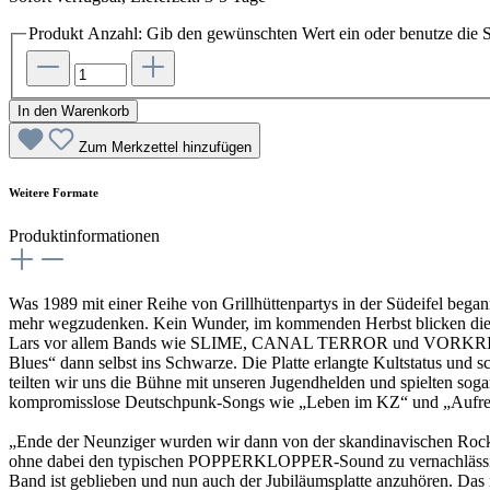
Produkt Anzahl: Gib den gewünschten Wert ein oder benutze die S
In den Warenkorb
Zum Merkzettel hinzufügen
Weitere Formate
Produktinformationen
Was 1989 mit einer Reihe von Grillhüttenpartys in der Südeifel beg
mehr wegzudenken. Kein Wunder, im kommenden Herbst blicken die Mu
Lars vor allem Bands wie SLIME, CANAL TERROR und VORKRIEGSJU
Blues“ dann selbst ins Schwarze. Die Platte erlangte Kultstatus un
teilten wir uns die Bühne mit unseren Jugendhelden und spielten sog
kompromisslose Deutschpunk-Songs wie „Leben im KZ“ und „Aufrechte
„Ende der Neunziger wurden wir dann von der skandinavischen Rock’n
ohne dabei den typischen POPPERKLOPPER-Sound zu vernachlässige
Band ist geblieben und nun auch der Jubiläumsplatte anzuhören. Das