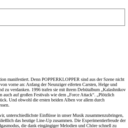
stitution manifestiert. Denn POPPERKLOPPER sind aus der Szene nicht
on vorne an: Anfang der Neunziger eiferten Carsten, Helge und
 verdanken. 1996 trafen sie mit ihrem Debütalbum „Kalashnikov
 auch auf großen Festivals wie dem „Force Attack“. „Plötzlich
urück. Und obwohl die ersten beiden Alben vor allem durch
ssen.
r, unterschiedlichste Einflüsse in unser Musik zusammenzubringen,
ßlich das heutige Line-Up zusammen. Die Experimentierfreude der
llgasmodus, die dank eingängiger Melodien und Chöre schnell zu