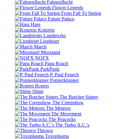
Fahnenflucht
Flower Leperds
From Fall To Spring
Future Palace
Hass
Kotzreiz
Landmvrks
Lionheart
March
Missstand
NOFX
Papa Roach
ParkPunk
P. Paul Fenech
Popperklopper
Rogers
Slime
The Butcher Sisters
The Creepshow
The Meteors
The Movement
The Peacocks
The Turbo A.C.'s
Thrown
Toxoplasma