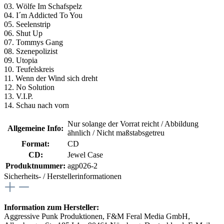
03. Wölfe Im Schafspelz
04. I´m Addicted To You
05. Seelenstrip
06. Shut Up
07. Tommys Gang
08. Szenepolizist
09. Utopia
10. Teufelskreis
11. Wenn der Wind sich dreht
12. No Solution
13. V.I.P.
14. Schau nach vorn
Nur solange der Vorrat reicht / Abbildung
Allgemeine Info:
ähnlich / Nicht maßstabsgetreu
Format:
CD
CD:
Jewel Case
Produktnummer:
agp026-2
Sicherheits- / Herstellerinformationen
Information zum Hersteller:
Aggressive Punk Produktionen, F&M Feral Media GmbH,