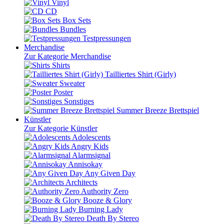
Vinyl
CD
Box Sets
Bundles
Testpressungen
Merchandise
Zur Kategorie Merchandise
Shirts
Tailliertes Shirt (Girly)
Sweater
Poster
Sonstiges
Summer Breeze Brettspiel
Künstler
Zur Kategorie Künstler
Adolescents
Angry Kids
Alarmsignal
Annisokay
Any Given Day
Architects
Authority Zero
Booze & Glory
Burning Lady
Death By Stereo