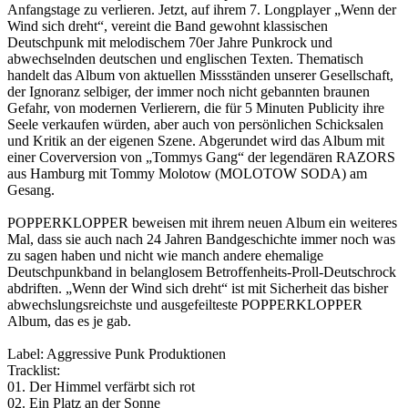
Anfangstage zu verlieren. Jetzt, auf ihrem 7. Longplayer „Wenn der
Wind sich dreht“, vereint die Band gewohnt klassischen
Deutschpunk mit melodischem 70er Jahre Punkrock und
abwechselnden deutschen und englischen Texten. Thematisch
handelt das Album von aktuellen Missständen unserer Gesellschaft,
der Ignoranz selbiger, der immer noch nicht gebannten braunen
Gefahr, von modernen Verlierern, die für 5 Minuten Publicity ihre
Seele verkaufen würden, aber auch von persönlichen Schicksalen
und Kritik an der eigenen Szene. Abgerundet wird das Album mit
einer Coverversion von „Tommys Gang“ der legendären RAZORS
aus Hamburg mit Tommy Molotow (MOLOTOW SODA) am
Gesang.
POPPERKLOPPER beweisen mit ihrem neuen Album ein weiteres
Mal, dass sie auch nach 24 Jahren Bandgeschichte immer noch was
zu sagen haben und nicht wie manch andere ehemalige
Deutschpunkband in belanglosem Betroffenheits-Proll-Deutschrock
abdriften. „Wenn der Wind sich dreht“ ist mit Sicherheit das bisher
abwechslungsreichste und ausgefeilteste POPPERKLOPPER
Album, das es je gab.
Label: Aggressive Punk Produktionen
Tracklist:
01. Der Himmel verfärbt sich rot
02. Ein Platz an der Sonne