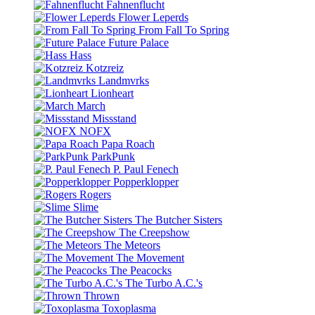
Fahnenflucht
Flower Leperds
From Fall To Spring
Future Palace
Hass
Kotzreiz
Landmvrks
Lionheart
March
Missstand
NOFX
Papa Roach
ParkPunk
P. Paul Fenech
Popperklopper
Rogers
Slime
The Butcher Sisters
The Creepshow
The Meteors
The Movement
The Peacocks
The Turbo A.C.'s
Thrown
Toxoplasma