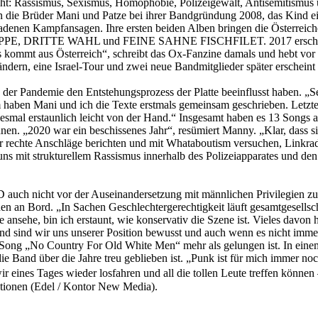
icht: Rassismus, Sexismus, Homophobie, Polizeigewalt, Antisemitismu
en die Brüder Mani und Patze bei ihrer Bandgründung 2008, das Kin
adenen Kampfansagen. Ihre ersten beiden Alben bringen die Österreiche
E, DRITTE WAHL und FEINE SAHNE FISCHFILET. 2017 erscheint ihr
ommt aus Österreich“, schreibt das Ox-Fanzine damals und hebt vor a
ändern, eine Israel-Tour und zwei neue Bandmitglieder später erschein
der Pandemie den Entstehungsprozess der Platte beeinflusst haben. „Se
 haben Mani und ich die Texte erstmals gemeinsam geschrieben. Letztere
esmal erstaunlich leicht von der Hand.“ Insgesamt haben es 13 Songs auf
en. „2020 war ein beschissenes Jahr“, resümiert Manny. „Klar, dass si
rechte Anschläge berichten und mit Whataboutism versuchen, Linkradika
 mit strukturellem Rassismus innerhalb des Polizeiapparates und den l
auch nicht vor der Auseinandersetzung mit männlichen Privilegien
n Bord. „In Sachen Geschlechtergerechtigkeit läuft gesamtgesellschaf
nsehe, bin ich erstaunt, wie konservativ die Szene ist. Vieles davon h
and sind wir uns unserer Position bewusst und auch wenn es nicht imm
em Song „No Country For Old White Men“ mehr als gelungen ist. In e
e Band über die Jahre treu geblieben ist. „Punk ist für mich immer no
ss wir eines Tages wieder losfahren und all die tollen Leute treffen
ktionen (Edel / Kontor New Media).