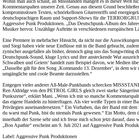
Wohin man auch schaut, an Missständen mangelt es in dieser Welt n
Kommentarspalten unserer Zeit. Genau aus diesem Grund beschließ
kompromisslosen Texten, schnörkellosen Gitarrenriffs und energiegel
deutschsprachigen Raum und Support-Shows für die TERRORGRUPP
Aggressive Punk Produktionen. „Das Deutschpunk-Album des Jahres k
Musiker hervor. Unzählige Auftritte in verschiedenen europäischen L
Eine Premiere in mehrfacher Hinsicht, da nicht nur die Auswirkungen 
und Siegi haben viele neue Einflüsse mit in die Band gebracht, zudem
zynischer ausgefallen als bisher, dennoch ging uns das Songwriting di
Deutschpunk-Sound, kluge Lyrics und ihre ansteckende Wut auszeichn
Schwalben und Geiern‘ handelt zum Beispiel davon, wie Medien über 
„Dasselbe gilt für den Song ‚Kommando 13. Dezember‘, in dem wir uns
umgängliche und coole Beamte darzustellen.“
Entgegen vieler anderer All-Male-Punkbands schrecken MISSSTAND 
Ren Aldridge von den PETROL GIRLS gleich zwei starke Sängerinnen a
Punkszene“, erklärt Mani. „Wenn ich mir so manche Kommentarspalte a
das eigene Handeln zu hinterfragen. Als vier weiße Typen in einer B
Privilegien auseinandersetzen.“ Ein Vorhaben, das der Band mit d
du warst mal Punk, bist du niemals Punk gewesen.“ Ein Motto, dem di
innerhalb der Szene sehr und ich freue mich schon jetzt darauf, da
„Bon Apathie“ erscheint am 9. Juli 2021 auf Aggressive Punk Produ
Label: Aggressive Punk Produktionen