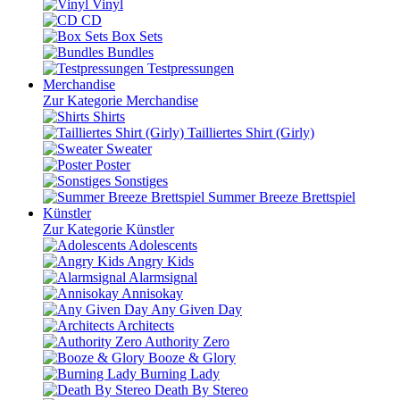
Vinyl
CD
Box Sets
Bundles
Testpressungen
Merchandise
Zur Kategorie Merchandise
Shirts
Tailliertes Shirt (Girly)
Sweater
Poster
Sonstiges
Summer Breeze Brettspiel
Künstler
Zur Kategorie Künstler
Adolescents
Angry Kids
Alarmsignal
Annisokay
Any Given Day
Architects
Authority Zero
Booze & Glory
Burning Lady
Death By Stereo