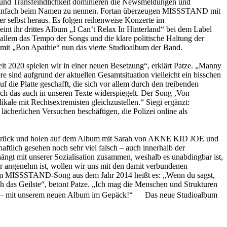
s und Transfeindlichkeit dominieren die Newsmeldungen und
d einfach beim Namen zu nennen. Fortan überzeugen MISSSTAND mit
r selbst heraus. Es folgen reihenweise Konzerte im
 drittes Album „I Can’t Relax In Hinterland“ bei dem Label
llem das Tempo der Songs und die klare politische Haltung der
t mit „Bon Apathie“ nun das vierte Studioalbum der Band.
it 2020 spielen wir in einer neuen Besetzung“, erklärt Patze. „Manny
 sind aufgrund der aktuellen Gesamtsituation vielleicht ein bisschen
 die Platte geschafft, die sich vor allem durch den treibenden
ch das auch in unseren Texte widerspiegelt. Der Song ‚Von
le mit Rechtsextremisten gleichzustellen.“ Siegi ergänzt:
ächerlichen Versuchen beschäftigen, die Polizei online als
 zurück und holen auf dem Album mit Sarah von AKNE KID JOE und
tlich gesehen noch sehr viel falsch – auch innerhalb der
ängt mit unserer Sozialisation zusammen, weshalb es unabdingbar ist,
er angenehm ist, wollen wir uns mit den damit verbundenen
inem MISSSTAND-Song aus dem Jahr 2014 heißt es: „Wenn du sagst,
ch das Geilste“, betont Patze. „Ich mag die Menschen und Strukturen
 können – mit unserem neuen Album im Gepäck!“ Das neue Studioalbum