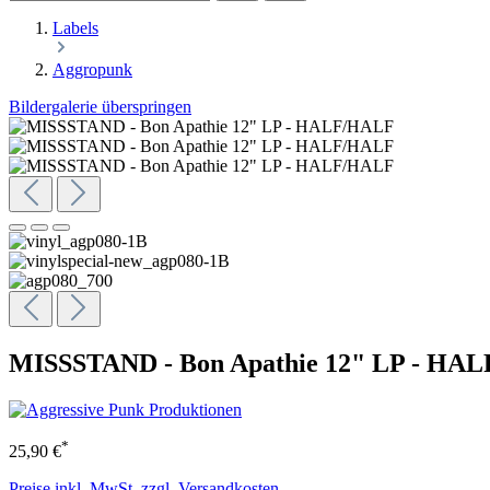
Labels
Aggropunk
Bildergalerie überspringen
MISSSTAND - Bon Apathie 12" LP - HA
*
25,90 €
Preise inkl. MwSt. zzgl. Versandkosten